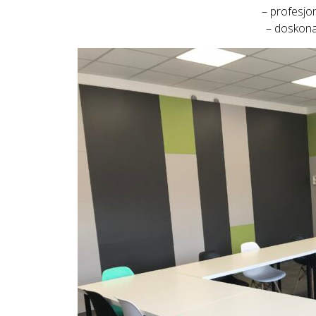
– profesjo
– doskonał