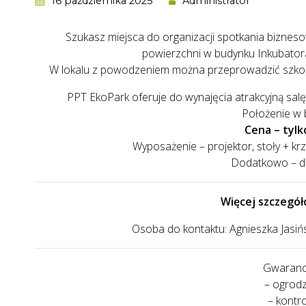
16 października 2025
Administrator
Szukasz miejsca do organizacji spotkania bizne
powierzchni w budynku Inkubatora
W lokalu z powodzeniem można przeprowadzić szkolen
PPT EkoPark oferuje do wynajęcia atrakcyjną sa
Położenie w 
Cena – tylk
Wyposażenie – projektor, stoły + kr
Dodatkowo – do
Więcej szczegó
Osoba do kontaktu: Agnieszka Jasińs
Gwaranc
– ogrodz
– kontr