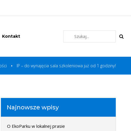
Kontakt
ości
IP – do wynajęcia sala szkoleniowa już od 1 godziny!
Najnowsze wpisy
O EkoParku w lokalnej prasie