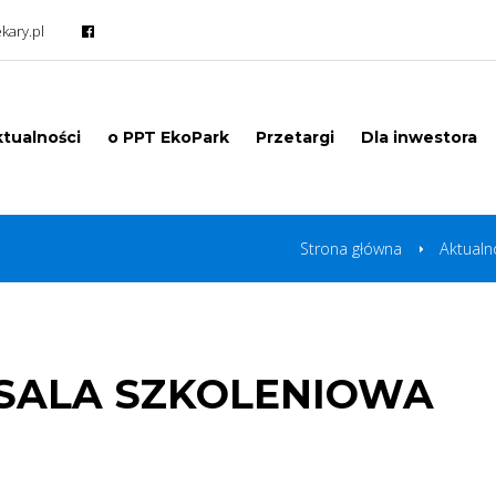
kary.pl
tualności
o PPT EkoPark
Przetargi
Dla inwestora
Strona główna
Aktualn
 SALA SZKOLENIOWA