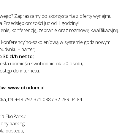
sowego? Zapraszamy do skorzystania z oferty wynajmu
 Przedsiębiorczości już od 1 godziny!
ie, konferencję, zebranie oraz rozmowę kwalifikacyjną.
lę konferencyjno-szkoleniową w systemie godzinowym:
budynku – parter;
o 30 zł/h netto;
zesła (pomieści swobodnie ok. 20 osób);
stęp do internetu.
łów:
www.otodom.pl
ka, tel. +48 797 371 088 / 32 289 04 84.
ja EkoParku:
ony parking,
ola dostępu,