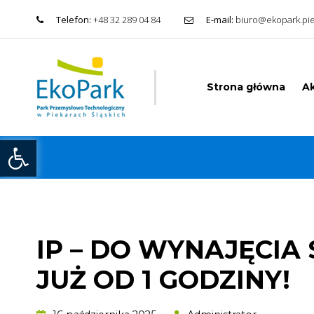
Telefon:
+48 32 289 04 84
E-mail:
biuro@ekopark.pie
Strona główna
Ak
Otwórz pasek narzędzi
IP – DO WYNAJĘCIA
JUŻ OD 1 GODZINY!