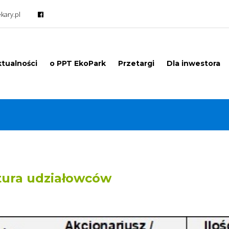
kary.pl
tualności
o PPT EkoPark
Przetargi
Dla inwestora
tura udziałowców