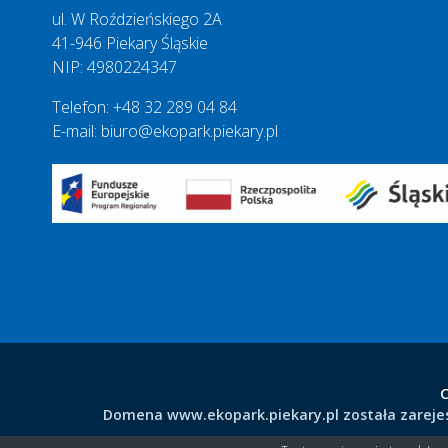
ul. W Roździeńskiego 2A
41-946 Piekary Śląskie
NIP: 4980224347
Telefon: +48 32 289 04 84
E-mail: biuro@ekopark.piekary.pl
C
Domena www.ekopark.piekary.pl została zarejest