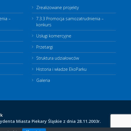
Zrealizowane projekty
enia –
7.3.3 Promocja samozatrudnienia –
konkurs
Usługi komercyjne
Przetargi
Struktura udziałowców
Historia i władze EkoParku
Galeria
rk
enta Miasta Piekary Śląskie z dnia 28.11.2003r.