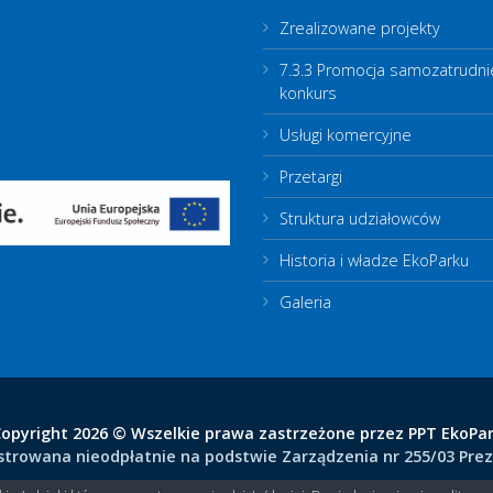
Zrealizowane projekty
7.3.3 Promocja samozatrudni
konkurs
Usługi komercyjne
Przetargi
Struktura udziałowców
Historia i władze EkoParku
Galeria
opyright 2026 © Wszelkie prawa zastrzeżone przez PPT EkoPa
rowana nieodpłatnie na podstwie Zarządzenia nr 255/03 Prezyd