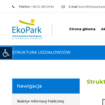
Telefon:
+48 32 289 04 84
E-mail:
biuro@ekopark.pie
Strona główna
Ak
Otwórz pasek narzędzi
STRUKTURA UDZIAŁOWCÓW
Struk
Nawigacja
Biuletyn Informacji Publicznej